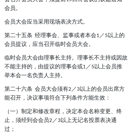
会员。
会员大会应当采用现场表决方式。
第二十五条
经理事会、监事或者本会
／
以上的
1
5
会员提议，应当召开临时会员大会。
临时会员大会由
理事
长主持。
理事
长不主持或因故
不能主持的，由提议的理事会或
／
以上会员推
1
5
举本会一名负责人主持。
第二十六条
会员大会须有
／
以上的会员出席方
2
3
能召开，决议事项符合下列条件方能生效：
（一）制定和修改章程，决定本会名称变更、终
止，须经到会会员
／
以上无记名投票表决通
2
3
过；