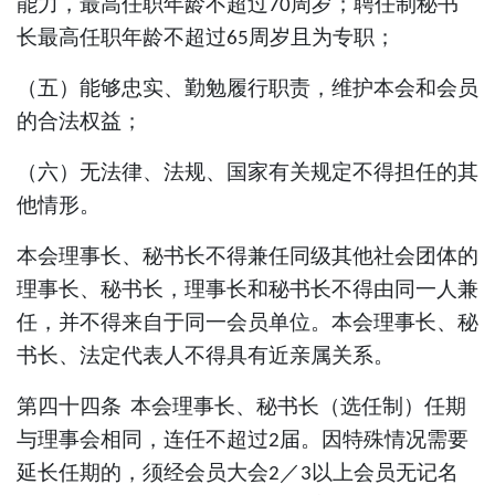
能力，最高任职年龄不超过
周岁；聘任制秘书
70
长最高任职年龄不超过
周岁且为专职；
65
（五）能够忠实、勤勉履行职责，维护本会和会员
的合法权益；
（六）无法律、法规、国家有关规定不得担任的其
他情形。
本会
理事
长、秘书长不得兼任同级其他社会团体的
理事
长、秘书长，
理事
长和秘书长不得由同一人兼
任，并不得来自于同一会员单位。本会
理事
长、秘
书长、法定代表人不得具有近亲属关系。
第四十四条
本会
理事
长、秘书长（选任制）任期
与理事会相同，连任不超过
届。因特殊情况需
要
2
延长任期的，须经会员大会
／
以上会员
无记名
2
3