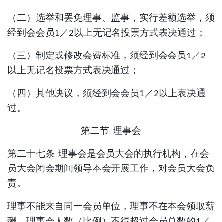
（二）选举和罢免理事、监事
，
实行
差额
选举
，
须
经
到会会员
／
以上无记名投票方式表决通过；
1
2
（
三
）制定或修改会费标准，须经到会会员
／
1
2
以上无记名投票方式表决通过；
（
四
）其他决议，须经到会会员
／
以上表决通
1
2
过。
第二节
理事会
第二十七条
理事会是会员大会的执行机构，在会
员大会闭会期间领导本会开展工作，对会员大会负
责。
理事不能来自同一会员单位，理事不在本会领取薪
酬。理事会人数（比例）不得超过会员总数的
／
1